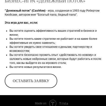
БИЗНЕС-ИГРА «ДЕНЕЖНЫЙ ПОТОК»
"Денежный поток" (Cashfow)
- игра, созданная в 1993 году Робертом
Киойсаки, автором книг "Богатый папа, бедный папа".
Эта игра для вас, если:
Вы хотите оценить эффективность ваших стратегий в бизнесе и
жизни;
Вы хотите понять какие стратегии не работают и на какие более
эффективные их нужно заменить;
Вы хотите увидеть свое отношение к деньгам, партнерству и
возможностям;
Вы хотите безопасно прожить опыт «действовать по-новому» и
заложить новые нейронные связи, которые будут работать и после
того, как вы выйдете из-за игрового стола;
Вы хотите новых результатов в жизни.
ОСТАВИТЬ ЗАЯВКУ
Tilda
Made on